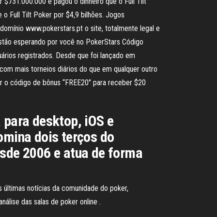
r $731.000.000 e pagou o dinheiro que o Full Tilt
Full Tilt Poker por $4,9 bilhões. Jogos
 domínio www.pokerstars.pt o site, totalmente legal e
 estão esperando por você no PokerStars Código
ários registrados. Desde que foi lançado em
com mais torneios diários do que em qualquer outro
 o código de bônus “FREE20" para receber $20
 para desktop, iOS e
omina dois terços do
esde 2006 e atua de forma
s últimas notícias da comunidade do poker,
álise das salas de poker online .