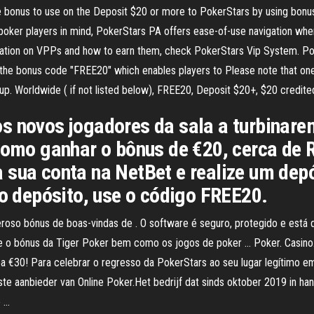
rable bonus to use on the Deposit $20 or more to PokerStars by using bo
poker players in mind, PokerStars PA offers ease-of-use navigation whe
rmation on VPPs and how to earn them, check PokerStars Vip System. Po
h the bonus code "FREE20" which enables players to Please note that o
up. Worldwide ( if not listed below), FREE20, Deposit $20+, $20 credite
s novos jogadores da sala a turbinare
 como ganhar o bônus de €20, cerca de
 sua conta na NetBet e realize um depó
do depósito, use o código FREE20.
oso bónus de boas-vindas de . O software é seguro, protegido e está 
je o bónus da Tiger Poker bem como os jogos de poker … Poker. Casin
 €30! Para celebrar o regresso da PokerStars ao seu lugar legítimo em
ste aanbieder van Online Poker.Het bedrijf dat sinds oktober 2019 in han
e …