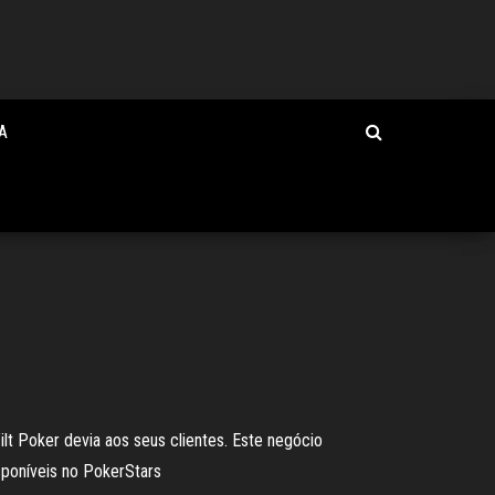
A
ilt Poker devia aos seus clientes. Este negócio
poníveis no PokerStars