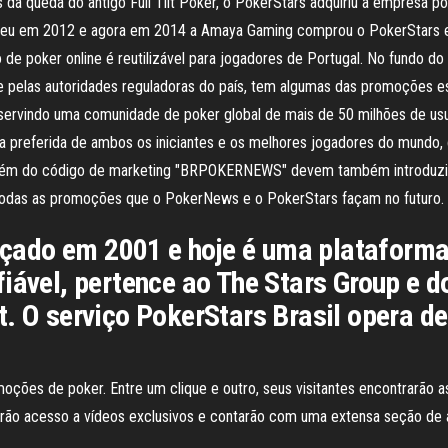
s da queda do antigo Full Tilt Poker, o PokerStars adquiriu a empresa po
ceu em 2012 e agora em 2014 a Amaya Gaming comprou o PokerStars e o 
de poker online é reutilizável para jogadores de Portugal. No fundo do
a e pelas autoridades reguladoras do país, tem algumas das promoções
 servindo uma comunidade de poker global de mais de 50 milhões de usu
 preferida de ambos os iniciantes e os melhores jogadores do mundo, 
além do código de marketing "BRPOKERNEWS" devem também introduzir
em todas as promoções que o PokerNews e o PokerStars façam no futuro.
ançado em 2001 e hoje é uma plataforma
iável, pertence ao The Stars Group e d
t. O serviço PokerStars Brasil opera d
ções de poker. Entre um clique e outro, seus visitantes encontrarão a
rão acesso a vídeos exclusivos e contarão com uma extensa seção de an