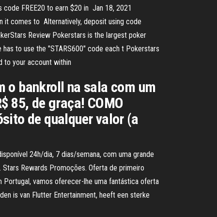
nus code FREE20 to earn $20 in Jan 18, 2021
n it comes to Alternatively, deposit using code
kerStars Review Pokerstars is the largest poker
ne has to use the "STARS600" code each t Pokerstars
d to your account within
m o bankroll na sala com um
 R$ 85, de graça! COMO
sito de qualquer valor (a
disponível 24h/dia, 7 dias/semana, com uma grande
o. Stars Rewards Promoções. Oferta de primeiro
 Portugal, vamos oferecer-lhe uma fantástica oferta
den is van Flutter Entertainment, heeft een sterke