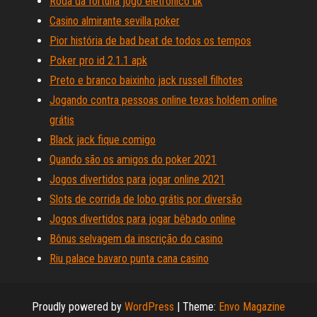
Roda da fortuna jogo eletrônico uk
Casino almirante sevilla poker
Pior história de bad beat de todos os tempos
Poker pro id 2.1.1 apk
Preto e branco baixinho jack russell filhotes
Jogando contra pessoas online texas holdem online
grátis
Black jack fique comigo
Quando são os amigos do poker 2021
Jogos divertidos para jogar online 2021
Slots de corrida de lobo grátis por diversão
Jogos divertidos para jogar bêbado online
Bônus selvagem da inscrição do casino
Riu palace bavaro punta cana casino
Proudly powered by
WordPress
|
Theme:
Envo Magazine