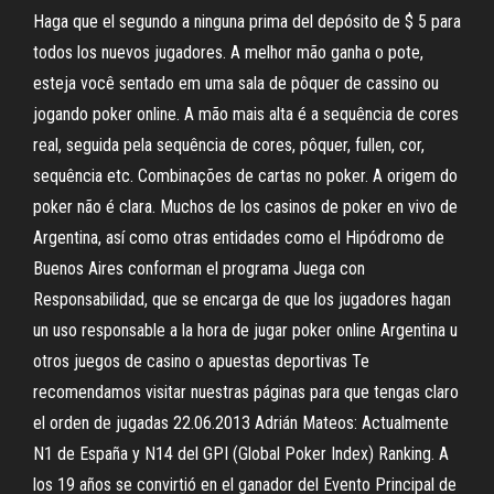
Haga que el segundo a ninguna prima del depósito de $ 5 para
todos los nuevos jugadores. A melhor mão ganha o pote,
esteja você sentado em uma sala de pôquer de cassino ou
jogando poker online. A mão mais alta é a sequência de cores
real, seguida pela sequência de cores, pôquer, fullen, cor,
sequência etc. Combinações de cartas no poker. A origem do
poker não é clara. Muchos de los casinos de poker en vivo de
Argentina, así como otras entidades como el Hipódromo de
Buenos Aires conforman el programa Juega con
Responsabilidad, que se encarga de que los jugadores hagan
un uso responsable a la hora de jugar poker online Argentina u
otros juegos de casino o apuestas deportivas Te
recomendamos visitar nuestras páginas para que tengas claro
el orden de jugadas 22.06.2013 Adrián Mateos: Actualmente
N1 de España y N14 del GPI (Global Poker Index) Ranking. A
los 19 años se convirtió en el ganador del Evento Principal de