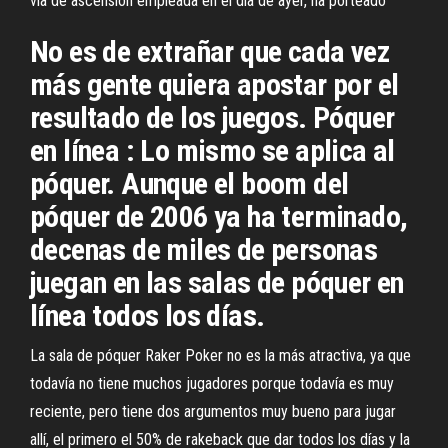
vía de ascensión empleada en el día de ayer, ha porteado
No es de extrañar que cada vez
más gente quiera apostar por el
resultado de los juegos. Póquer
en línea : Lo mismo se aplica al
póquer. Aunque el boom del
póquer de 2006 ya ha terminado,
decenas de miles de personas
juegan en las salas de póquer en
línea todos los días.
La sala de póquer Raker Poker no es la más atractiva, ya que
todavía no tiene muchos jugadores porque todavía es muy
reciente, pero tiene dos argumentos muy bueno para jugar
allí, el primero el 50% de rakeback que dar todos los días y la