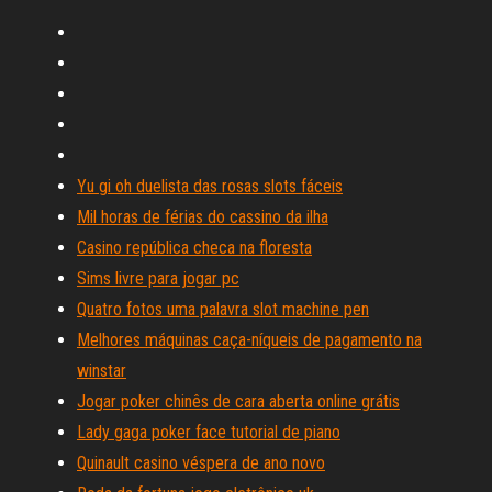
Yu gi oh duelista das rosas slots fáceis
Mil horas de férias do cassino da ilha
Casino república checa na floresta
Sims livre para jogar pc
Quatro fotos uma palavra slot machine pen
Melhores máquinas caça-níqueis de pagamento na
winstar
Jogar poker chinês de cara aberta online grátis
Lady gaga poker face tutorial de piano
Quinault casino véspera de ano novo