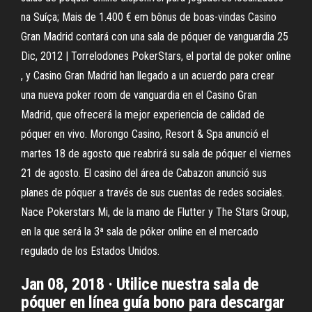
na Suíça; Mais de 1.400 € em bônus de boas-vindas Casino
Gran Madrid contará con una sala de póquer de vanguardia 25
Dic, 2012 | Torrelodones PokerStars, el portal de poker online
, y Casino Gran Madrid han llegado a un acuerdo para crear
una nueva poker room de vanguardia en el Casino Gran
Madrid, que ofrecerá la mejor experiencia de calidad de
póquer en vivo. Morongo Casino, Resort & Spa anunció el
martes 18 de agosto que reabrirá su sala de póquer el viernes
21 de agosto. El casino del área de Cabazon anunció sus
planes de póquer a través de sus cuentas de redes sociales.
Nace Pokerstars Mi, de la mano de Flutter y The Stars Group,
en la que será la 3ª sala de póker online en el mercado
regulado de los Estados Unidos.
Jan 08, 2018 · Utilice nuestra sala de
póquer en línea guía bono para descargar