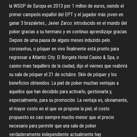
la WSOP de Europa en 2013 por 1 millon de euros, siendo el
primer campeón español del EPT y el jugador más joven en
ganar 3 brazaletes.; Javier Zarco: introducido en el mundo del
poker gracias a su hermano y en continuo aprendizaje gracias
Depois de uma pausa de alguns meses induzido pelo
coronavírus, o póquer en vivo finalmente está pronto para
regressar a Atlantic City. El Borgata Hotel Casino & Spa, o
casino mais taquillero de la ciudad, dijo el viernes que reabrirá
su sala de póquer el 21 de octubre. Skin de póquer y los
beneficios obtenidos. La piel de poker muchas ventajas a
aquellos que han decidido para activarlo, gestionarla y,
especialmente, para su promoción. La ventaja es, obviamente,
el mayor costo en el que se propone la piel, el costo
propuesto es casi siempre mucho menor que el precio
necesario para permitir que una sala de poker
verdaderamente independiente actualmente hay