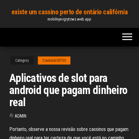
Skip
existe um cassino perto de ontário califórnia
to
mobilnye-igrytzwz.web.app
the
content
Category
Cianciolo35705
Aplicativos de slot para
android que pagam dinheiro
real
By
ADMIN
Portanto, observe a nossa revisão sobre cassinos que pagam
dinheiro real para ter certeza de que você está no caminho