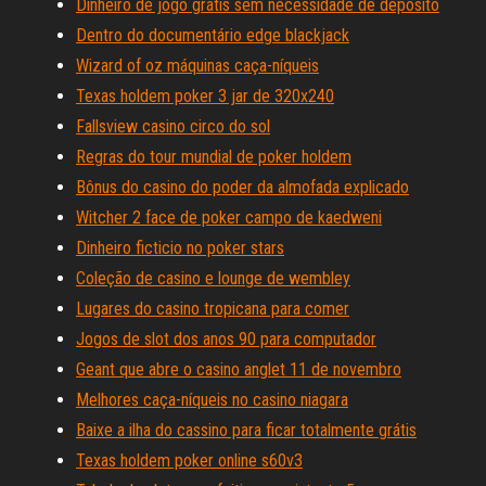
Dinheiro de jogo grátis sem necessidade de depósito
Dentro do documentário edge blackjack
Wizard of oz máquinas caça-níqueis
Texas holdem poker 3 jar de 320x240
Fallsview casino circo do sol
Regras do tour mundial de poker holdem
Bônus do casino do poder da almofada explicado
Witcher 2 face de poker campo de kaedweni
Dinheiro ficticio no poker stars
Coleção de casino e lounge de wembley
Lugares do casino tropicana para comer
Jogos de slot dos anos 90 para computador
Geant que abre o casino anglet 11 de novembro
Melhores caça-níqueis no casino niagara
Baixe a ilha do cassino para ficar totalmente grátis
Texas holdem poker online s60v3