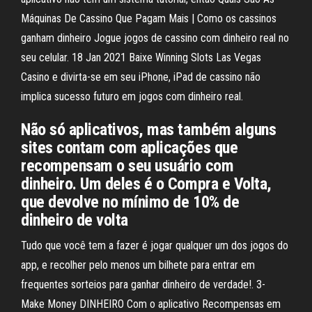
Máquinas De Cassino Que Pagam Mais | Como os cassinos
ganham dinheiro Jogue jogos de cassino com dinheiro real no
seu celular. 18 Jan 2021 Baixe Winning Slots Las Vegas
Casino e divirta-se em seu iPhone, iPad de cassino não
implica sucesso futuro em jogos com dinheiro real.
Não só aplicativos, mas também alguns
sites contam com aplicações que
recompensam o seu usuário com
dinheiro. Um deles é o Compra e Volta,
que devolve no mínimo de 10% de
dinheiro de volta
Tudo que você tem a fazer é jogar qualquer um dos jogos do
app, e recolher pelo menos um bilhete para entrar em
frequentes sorteios para ganhar dinheiro de verdade!. 3-
Make Money DINHEIRO Com o aplicativo Recompensas em