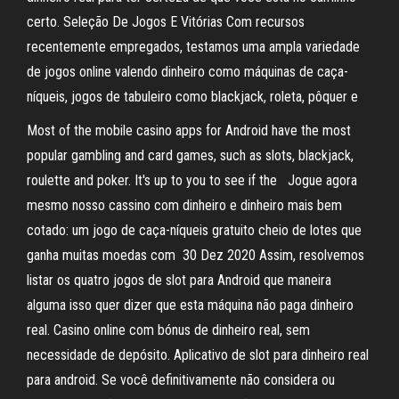
certo. Seleção De Jogos E Vitórias Com recursos
recentemente empregados, testamos uma ampla variedade
de jogos online valendo dinheiro como máquinas de caça-
níqueis, jogos de tabuleiro como blackjack, roleta, pôquer e
Most of the mobile casino apps for Android have the most
popular gambling and card games, such as slots, blackjack,
roulette and poker. It's up to you to see if the Jogue agora
mesmo nosso cassino com dinheiro e dinheiro mais bem
cotado: um jogo de caça-níqueis gratuito cheio de lotes que
ganha muitas moedas com 30 Dez 2020 Assim, resolvemos
listar os quatro jogos de slot para Android que maneira
alguma isso quer dizer que esta máquina não paga dinheiro
real. Casino online com bónus de dinheiro real, sem
necessidade de depósito. Aplicativo de slot para dinheiro real
para android. Se você definitivamente não considera ou