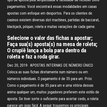
pagamentos. Você encontrará essas modalidades em casas
apostas com enfoque em desportos. Para os clientes de
casinos existem diversas slot machines, partidas de baccarat,
blackjack, póquer, roleta e muitas variações de cada game.
Selecione o valor das fichas a apostar;
Faça sua(s) aposta(s) na mesa de roleta;
O crupiê lança a bola para dentro da
roleta e faz a roda girar.
Dec 20, 2019 · APOSTAS INTERNAS DE NÚMERO ÚNICO.
Coloca as suas fichas diretamente num número ou em
números individuais. O pagamento é de 35 para um. Prós:
Como o pagamento é de 35 para um e uma vitória dessas
anima qualquer um, muitos jogadores preferem este estilo de
aposta. Se tiver sorte o suficiente para acertar cedo, a roleta
parece um jogo fácil. A seguir trouxemos os principais