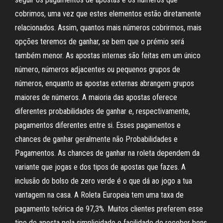
cobrimos, uma vez que estes elementos estão diretamente
relacionados. Assim, quantos mais números cobrirmos, mais
opções teremos de ganhar, se bem que o prémio será
também menor. As apostas internas são feitas em um único
número, números adjacentes ou pequenos grupos de
números, enquanto as apostas externas abrangem grupos
maiores de números. A maioria das apostas oferece
diferentes probabilidades de ganhar e, respectivamente,
pagamentos diferentes entre si. Esses pagamentos e
chances de ganhar geralmente não Probabilidades e
Pagamentos. As chances de ganhar na roleta dependem da
variante que jogas e dos tipos de apostas que fazes. A
inclusão do bolso de zero verde é o que dá ao jogo a tua
vantagem na casa. A Roleta Europeia tem uma taxa de
pagamento teórica de 97,3%. Muitos clientes preferem esse
tipo de aposta pela simplicidade e facilidade de receber bons