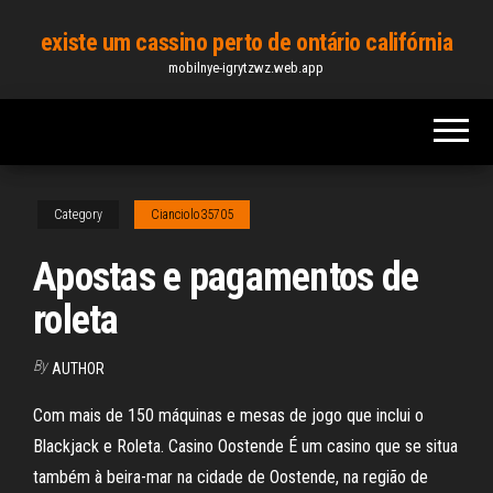
Skip
existe um cassino perto de ontário califórnia
to
mobilnye-igrytzwz.web.app
the
content
Category
Cianciolo35705
Apostas e pagamentos de
roleta
By
AUTHOR
Com mais de 150 máquinas e mesas de jogo que inclui o
Blackjack e Roleta. Casino Oostende É um casino que se situa
também à beira-mar na cidade de Oostende, na região de