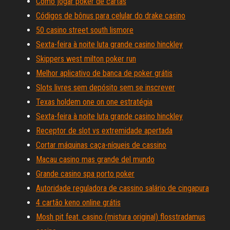
Como jogar poker de cartas
Códigos de bônus para celular do drake casino
50 casino street south lismore
Sexta-feira à noite luta grande casino hinckley
Skippers west milton poker run
Melhor aplicativo de banca de poker grátis
Slots livres sem depósito sem se inscrever
Texas holdem one on one estratégia
Sexta-feira à noite luta grande casino hinckley
Receptor de slot vs extremidade apertada
Cortar máquinas caça-níqueis de cassino
Macau casino mas grande del mundo
Grande casino spa porto poker
Autoridade reguladora de cassino salário de cingapura
4 cartão keno online grátis
Mosh pit feat. casino (mistura original) flosstradamus