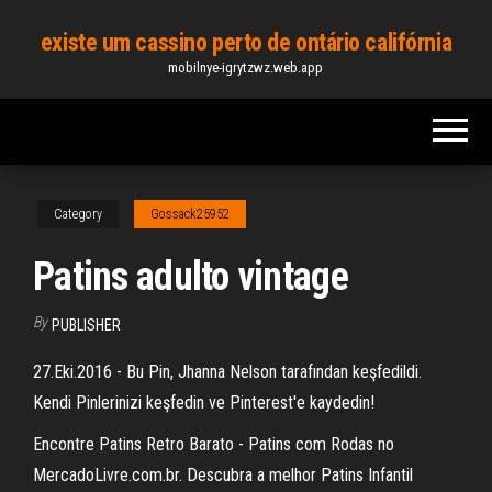
Skip
existe um cassino perto de ontário califórnia
to
mobilnye-igrytzwz.web.app
the
content
Category
Gossack25952
Patins adulto vintage
By
PUBLISHER
27.Eki.2016 - Bu Pin, Jhanna Nelson tarafından keşfedildi.
Kendi Pinlerinizi keşfedin ve Pinterest'e kaydedin!
Encontre Patins Retro Barato - Patins com Rodas no
MercadoLivre.com.br. Descubra a melhor Patins Infantil