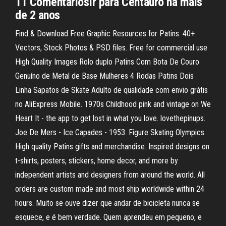
11 ComentáriosIr para Centauro há mais
de 2 anos
Find & Download Free Graphic Resources for Patins. 40+
Vectors, Stock Photos & PSD files. Free for commercial use
High Quality Images Rolo duplo Patins Com Bota De Couro
Genuíno de Metal de Base Mulheres 4 Rodas Patins Dois
Linha Sapatos de Skate Adulto de qualidade com envio grátis
no AliExpress Mobile. 1970s Childhood pink and vintage on We
Heart It - the app to get lost in what you love. lovethepinups.
Joe De Mers - Ice Capades - 1953. Figure Skating Olympics
High quality Patins gifts and merchandise. Inspired designs on
t-shirts, posters, stickers, home decor, and more by
independent artists and designers from around the world. All
orders are custom made and most ship worldwide within 24
hours. Muito se ouve dizer que andar de bicicleta nunca se
esquece, e é bem verdade. Quem aprendeu em pequeno, e