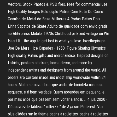
Vectors, Stock Photos & PSD files. Free for commercial use
High Quality Images Rolo duplo Patins Com Bota De Couro
Genuíno de Metal de Base Mulheres 4 Rodas Patins Dois
Linha Sapatos de Skate Adulto de qualidade com envio grátis
no AliExpress Mobile. 1970s Childhood pink and vintage on We
Heart It - the app to get lost in what you love. lovethepinups.
Joe De Mers - Ice Capades - 1953. Figure Skating Olympics
High quality Patins gifts and merchandise. Inspired designs on
t-shirts, posters, stickers, home decor, and more by
independent artists and designers from around the world. All
orders are custom made and most ship worldwide within 24
hours. Muito se ouve dizer que andar de bicicleta nunca se
esquece, e é bem verdade. Quem aprendeu em pequeno, e
por mais anos que passem sem voltar a andar, … 4 juil. 2020 -
Découvrez le tableau " rollerzz " de Aya sur Pinterest. Voir
plus d'idées sur le thème patins à roulettes, patins à roulettes